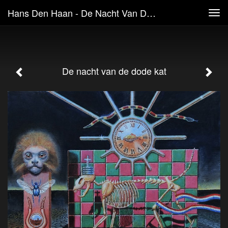
Hans Den Haan - De Nacht Van De Dode Kat
Tog
navi
De nacht van de dode kat