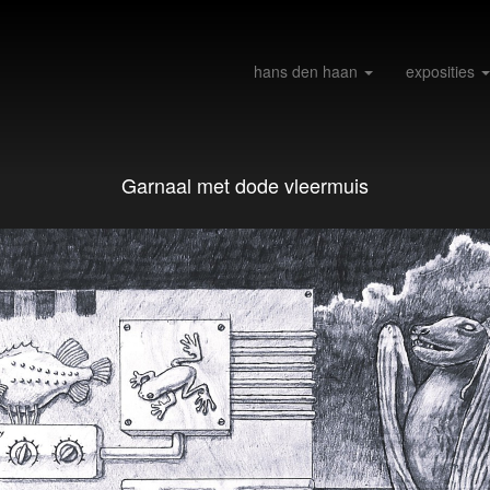
hans den haan
exposities
Garnaal met dode vleermuis