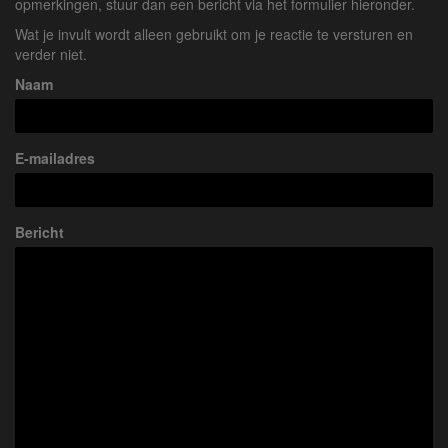
opmerkingen, stuur dan een bericht via het formulier hieronder.
Wat je invult wordt alleen gebruikt om je reactie te versturen en
verder niet.
Naam
E-mailadres
Bericht